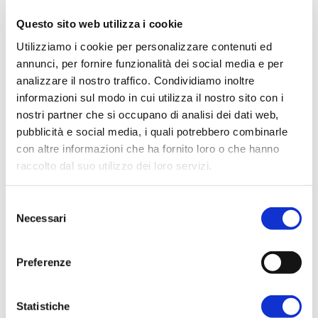
sicuro per avere la diagnosi in molti tipi di
Questo sito web utilizza i cookie
condizioni patologiche.
Utilizziamo i cookie per personalizzare contenuti ed
annunci, per fornire funzionalità dei social media e per
Ecografia: i servizi di PhysioMedica
analizzare il nostro traffico. Condividiamo inoltre
informazioni sul modo in cui utilizza il nostro sito con i
Nel centro di PhysioMedica a Faenza
nostri partner che si occupano di analisi dei dati web,
ricevono due professionisti, il dottor
pubblicità e social media, i quali potrebbero combinarle
Franco Lorenzini e il dottor Carlo
con altre informazioni che ha fornito loro o che hanno
Orzincolo,
clicca qui per saperne di più.
raccolto dal suo utilizzo dei loro servizi.
Se hai domande o vuoi prenotare una
visita specialistica non esitare a
Selezione
contattarci al 0546 622031 o a
Necessari
del
info@physiomedica.it
.
consenso
Preferenze
Condividi:
Statistiche